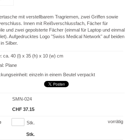
tertasche
mit
verstellbarem Tragriemen, zwei Griffen sowie
verschluss
.
Innen mit
Reißverschlussfach
,
Fächer für
ile und
zwei gepolsterte
Fächer (einmal für
Laptop
und
einmal
let
)
.
Aufgedrucktes
Logo
"
Swiss Medical Network
" auf beiden
in
Silber
.
e
: ca.
40
(
l
) x
35
(h
) x 10
(w
) cm
al:
Plane
kungseinheit:
einzeln in einem
Beutel verpackt
SMN-024
CHF 37.15
vorrätig
e
Stk.
Stk.