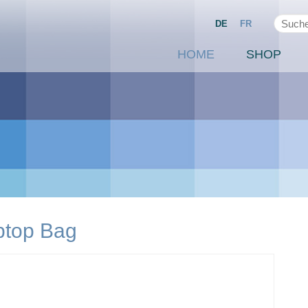
DE
FR
HOME
SHOP
ptop Bag